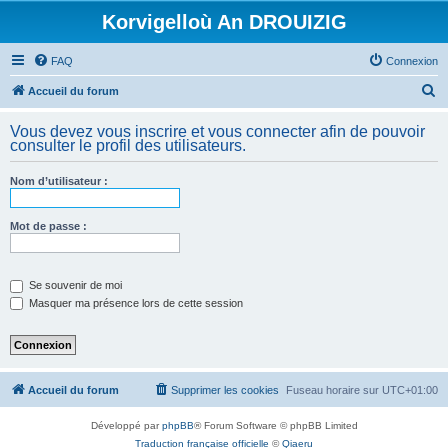
Korvigelloù An DROUIZIG
FAQ
Connexion
R
Accueil du forum
e
Vous devez vous inscrire et vous connecter afin de pouvoir
c
consulter le profil des utilisateurs.
h
Nom d’utilisateur :
e
r
Mot de passe :
c
h
e
Se souvenir de moi
Masquer ma présence lors de cette session
r
Accueil du forum
Supprimer les cookies
Fuseau horaire sur
UTC+01:00
Développé par
phpBB
® Forum Software © phpBB Limited
Traduction française officielle
©
Qiaeru