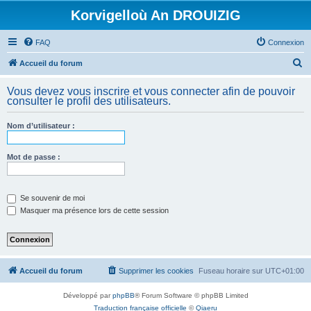
Korvigelloù An DROUIZIG
FAQ
Connexion
R
Accueil du forum
e
Vous devez vous inscrire et vous connecter afin de pouvoir
c
consulter le profil des utilisateurs.
h
Nom d’utilisateur :
e
r
Mot de passe :
c
h
e
Se souvenir de moi
Masquer ma présence lors de cette session
r
Accueil du forum
Supprimer les cookies
Fuseau horaire sur
UTC+01:00
Développé par
phpBB
® Forum Software © phpBB Limited
Traduction française officielle
©
Qiaeru