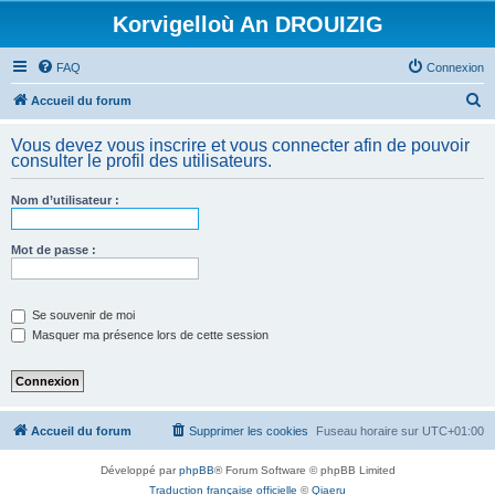
Korvigelloù An DROUIZIG
FAQ
Connexion
R
Accueil du forum
e
Vous devez vous inscrire et vous connecter afin de pouvoir
c
consulter le profil des utilisateurs.
h
Nom d’utilisateur :
e
r
Mot de passe :
c
h
e
Se souvenir de moi
Masquer ma présence lors de cette session
r
Accueil du forum
Supprimer les cookies
Fuseau horaire sur
UTC+01:00
Développé par
phpBB
® Forum Software © phpBB Limited
Traduction française officielle
©
Qiaeru