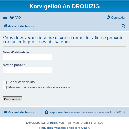
Korvigelloù An DROUIZIG
FAQ
Connexion
R
Accueil du forum
e
Vous devez vous inscrire et vous connecter afin de pouvoir
c
consulter le profil des utilisateurs.
h
Nom d’utilisateur :
e
r
Mot de passe :
c
h
e
Se souvenir de moi
Masquer ma présence lors de cette session
r
Accueil du forum
Supprimer les cookies
Fuseau horaire sur
UTC+01:00
Développé par
phpBB
® Forum Software © phpBB Limited
Traduction française officielle
©
Qiaeru