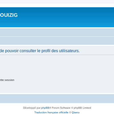
ROUIZIG
 pouvoir consulter le profil des utilisateurs.
tte session
Développé par
phpBB
® Forum Software © phpBB Limited
Traduction française officielle
©
Qiaeru