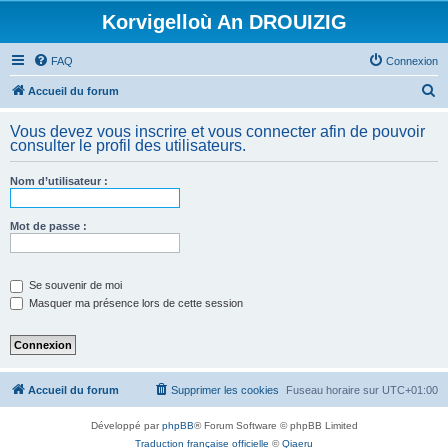
Korvigelloù An DROUIZIG
FAQ
Connexion
R
Accueil du forum
e
Vous devez vous inscrire et vous connecter afin de pouvoir
c
consulter le profil des utilisateurs.
h
Nom d’utilisateur :
e
r
Mot de passe :
c
h
e
Se souvenir de moi
Masquer ma présence lors de cette session
r
Accueil du forum
Supprimer les cookies
Fuseau horaire sur
UTC+01:00
Développé par
phpBB
® Forum Software © phpBB Limited
Traduction française officielle
©
Qiaeru