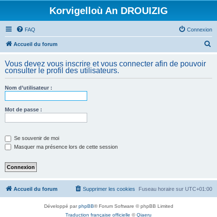
Korvigelloù An DROUIZIG
FAQ
Connexion
R
Accueil du forum
e
Vous devez vous inscrire et vous connecter afin de pouvoir
c
consulter le profil des utilisateurs.
h
Nom d’utilisateur :
e
r
Mot de passe :
c
h
e
Se souvenir de moi
Masquer ma présence lors de cette session
r
Accueil du forum
Supprimer les cookies
Fuseau horaire sur
UTC+01:00
Développé par
phpBB
® Forum Software © phpBB Limited
Traduction française officielle
©
Qiaeru