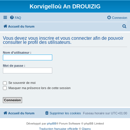
Korvigelloù An DROUIZIG
FAQ
Connexion
R
Accueil du forum
e
Vous devez vous inscrire et vous connecter afin de pouvoir
c
consulter le profil des utilisateurs.
h
Nom d’utilisateur :
e
r
Mot de passe :
c
h
e
Se souvenir de moi
Masquer ma présence lors de cette session
r
Accueil du forum
Supprimer les cookies
Fuseau horaire sur
UTC+01:00
Développé par
phpBB
® Forum Software © phpBB Limited
Traduction française officielle
©
Qiaeru