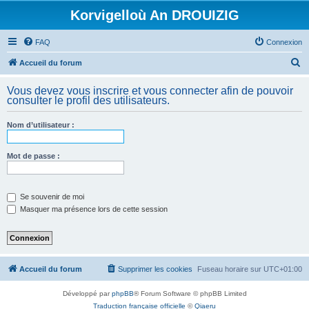
Korvigelloù An DROUIZIG
FAQ
Connexion
R
Accueil du forum
e
Vous devez vous inscrire et vous connecter afin de pouvoir
c
consulter le profil des utilisateurs.
h
Nom d’utilisateur :
e
r
Mot de passe :
c
h
e
Se souvenir de moi
Masquer ma présence lors de cette session
r
Accueil du forum
Supprimer les cookies
Fuseau horaire sur
UTC+01:00
Développé par
phpBB
® Forum Software © phpBB Limited
Traduction française officielle
©
Qiaeru