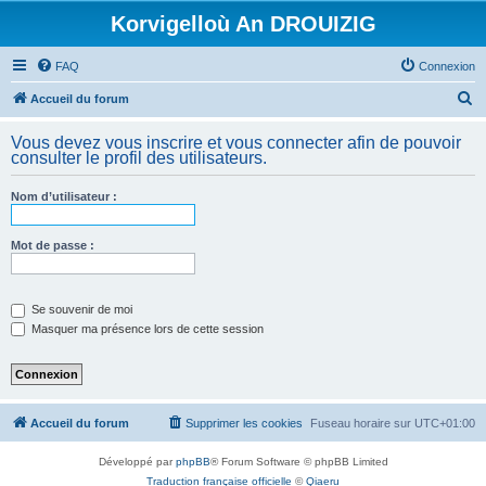
Korvigelloù An DROUIZIG
FAQ
Connexion
R
Accueil du forum
e
Vous devez vous inscrire et vous connecter afin de pouvoir
c
consulter le profil des utilisateurs.
h
Nom d’utilisateur :
e
r
Mot de passe :
c
h
e
Se souvenir de moi
Masquer ma présence lors de cette session
r
Accueil du forum
Supprimer les cookies
Fuseau horaire sur
UTC+01:00
Développé par
phpBB
® Forum Software © phpBB Limited
Traduction française officielle
©
Qiaeru