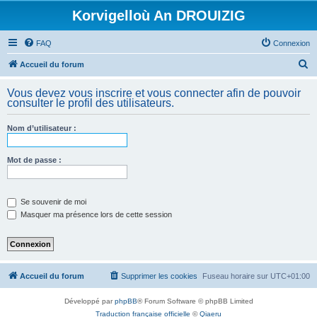
Korvigelloù An DROUIZIG
FAQ
Connexion
R
Accueil du forum
e
Vous devez vous inscrire et vous connecter afin de pouvoir
c
consulter le profil des utilisateurs.
h
Nom d’utilisateur :
e
r
Mot de passe :
c
h
e
Se souvenir de moi
Masquer ma présence lors de cette session
r
Accueil du forum
Supprimer les cookies
Fuseau horaire sur
UTC+01:00
Développé par
phpBB
® Forum Software © phpBB Limited
Traduction française officielle
©
Qiaeru