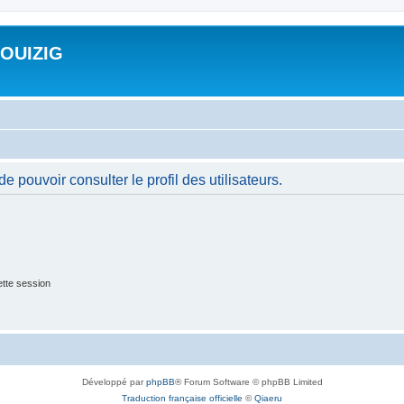
ROUIZIG
 pouvoir consulter le profil des utilisateurs.
tte session
Développé par
phpBB
® Forum Software © phpBB Limited
Traduction française officielle
©
Qiaeru