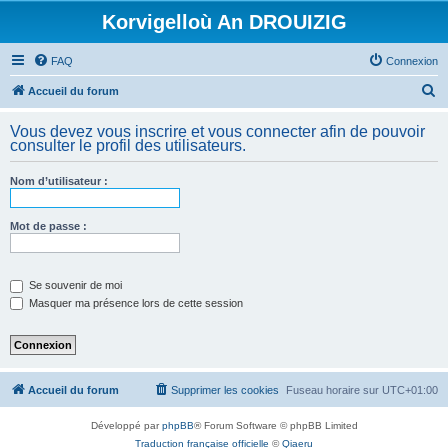
Korvigelloù An DROUIZIG
FAQ
Connexion
R
Accueil du forum
e
Vous devez vous inscrire et vous connecter afin de pouvoir
c
consulter le profil des utilisateurs.
h
Nom d’utilisateur :
e
r
Mot de passe :
c
h
e
Se souvenir de moi
Masquer ma présence lors de cette session
r
Accueil du forum
Supprimer les cookies
Fuseau horaire sur
UTC+01:00
Développé par
phpBB
® Forum Software © phpBB Limited
Traduction française officielle
©
Qiaeru