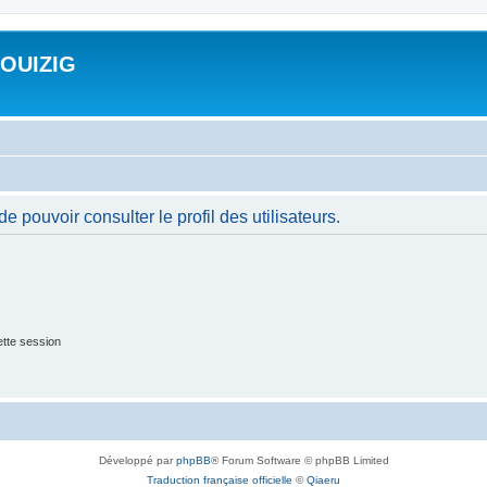
ROUIZIG
 pouvoir consulter le profil des utilisateurs.
tte session
Développé par
phpBB
® Forum Software © phpBB Limited
Traduction française officielle
©
Qiaeru