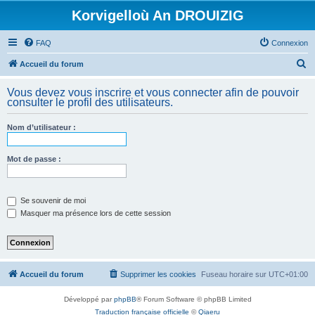
Korvigelloù An DROUIZIG
FAQ
Connexion
R
Accueil du forum
e
Vous devez vous inscrire et vous connecter afin de pouvoir
c
consulter le profil des utilisateurs.
h
Nom d’utilisateur :
e
r
Mot de passe :
c
h
e
Se souvenir de moi
Masquer ma présence lors de cette session
r
Accueil du forum
Supprimer les cookies
Fuseau horaire sur
UTC+01:00
Développé par
phpBB
® Forum Software © phpBB Limited
Traduction française officielle
©
Qiaeru