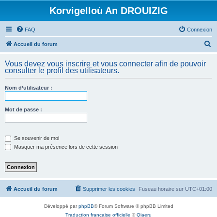
Korvigelloù An DROUIZIG
FAQ
Connexion
R
Accueil du forum
e
Vous devez vous inscrire et vous connecter afin de pouvoir
c
consulter le profil des utilisateurs.
h
Nom d’utilisateur :
e
r
Mot de passe :
c
h
e
Se souvenir de moi
Masquer ma présence lors de cette session
r
Accueil du forum
Supprimer les cookies
Fuseau horaire sur
UTC+01:00
Développé par
phpBB
® Forum Software © phpBB Limited
Traduction française officielle
©
Qiaeru