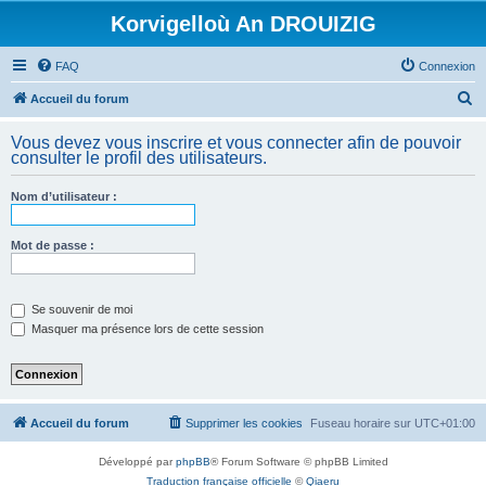
Korvigelloù An DROUIZIG
FAQ
Connexion
R
Accueil du forum
e
Vous devez vous inscrire et vous connecter afin de pouvoir
c
consulter le profil des utilisateurs.
h
Nom d’utilisateur :
e
r
Mot de passe :
c
h
e
Se souvenir de moi
Masquer ma présence lors de cette session
r
Accueil du forum
Supprimer les cookies
Fuseau horaire sur
UTC+01:00
Développé par
phpBB
® Forum Software © phpBB Limited
Traduction française officielle
©
Qiaeru