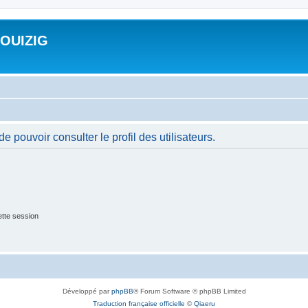
ROUIZIG
 pouvoir consulter le profil des utilisateurs.
tte session
Développé par
phpBB
® Forum Software © phpBB Limited
Traduction française officielle
©
Qiaeru