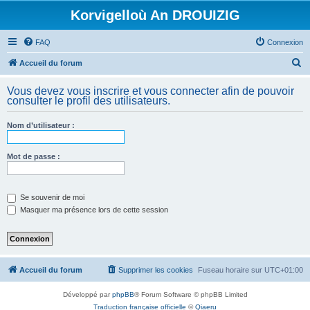
Korvigelloù An DROUIZIG
FAQ
Connexion
R
Accueil du forum
e
Vous devez vous inscrire et vous connecter afin de pouvoir
c
consulter le profil des utilisateurs.
h
Nom d’utilisateur :
e
r
Mot de passe :
c
h
e
Se souvenir de moi
Masquer ma présence lors de cette session
r
Accueil du forum
Supprimer les cookies
Fuseau horaire sur
UTC+01:00
Développé par
phpBB
® Forum Software © phpBB Limited
Traduction française officielle
©
Qiaeru