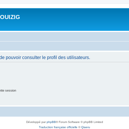
ROUIZIG
 pouvoir consulter le profil des utilisateurs.
tte session
Développé par
phpBB
® Forum Software © phpBB Limited
Traduction française officielle
©
Qiaeru