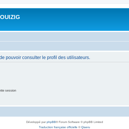
ROUIZIG
 pouvoir consulter le profil des utilisateurs.
tte session
Développé par
phpBB
® Forum Software © phpBB Limited
Traduction française officielle
©
Qiaeru