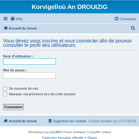
Korvigelloù An DROUIZIG
FAQ
Connexion
R
Accueil du forum
e
Vous devez vous inscrire et vous connecter afin de pouvoir
c
consulter le profil des utilisateurs.
h
Nom d’utilisateur :
e
r
Mot de passe :
c
h
e
Se souvenir de moi
Masquer ma présence lors de cette session
r
Accueil du forum
Supprimer les cookies
Fuseau horaire sur
UTC+01:00
Développé par
phpBB
® Forum Software © phpBB Limited
Traduction française officielle
©
Qiaeru