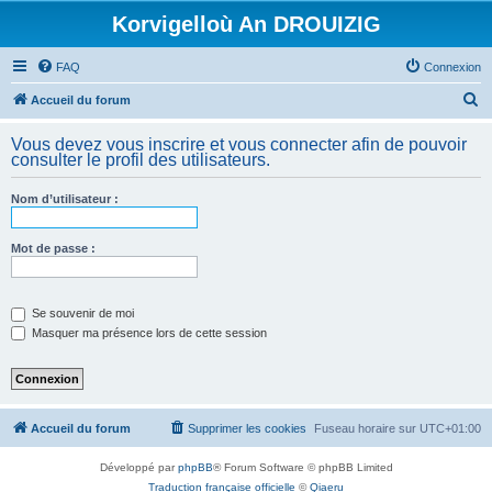
Korvigelloù An DROUIZIG
FAQ
Connexion
R
Accueil du forum
e
Vous devez vous inscrire et vous connecter afin de pouvoir
c
consulter le profil des utilisateurs.
h
Nom d’utilisateur :
e
r
Mot de passe :
c
h
e
Se souvenir de moi
Masquer ma présence lors de cette session
r
Accueil du forum
Supprimer les cookies
Fuseau horaire sur
UTC+01:00
Développé par
phpBB
® Forum Software © phpBB Limited
Traduction française officielle
©
Qiaeru