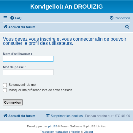
Korvigelloù An DROUIZIG
FAQ
Connexion
R
Accueil du forum
e
Vous devez vous inscrire et vous connecter afin de pouvoir
c
consulter le profil des utilisateurs.
h
Nom d’utilisateur :
e
r
Mot de passe :
c
h
e
Se souvenir de moi
Masquer ma présence lors de cette session
r
Accueil du forum
Supprimer les cookies
Fuseau horaire sur
UTC+01:00
Développé par
phpBB
® Forum Software © phpBB Limited
Traduction française officielle
©
Qiaeru