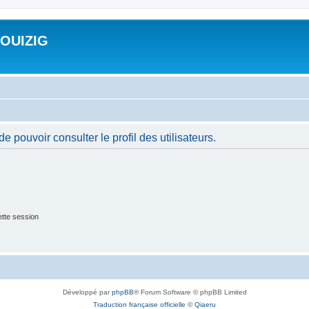
ROUIZIG
 pouvoir consulter le profil des utilisateurs.
tte session
Développé par
phpBB
® Forum Software © phpBB Limited
Traduction française officielle
©
Qiaeru