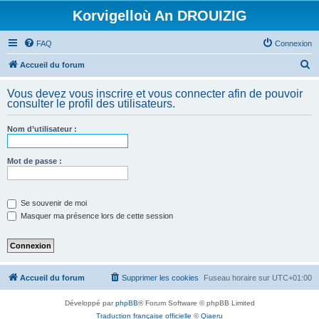
Korvigelloù An DROUIZIG
FAQ
Connexion
R
Accueil du forum
e
Vous devez vous inscrire et vous connecter afin de pouvoir
c
consulter le profil des utilisateurs.
h
Nom d’utilisateur :
e
r
Mot de passe :
c
h
e
Se souvenir de moi
Masquer ma présence lors de cette session
r
Accueil du forum
Supprimer les cookies
Fuseau horaire sur
UTC+01:00
Développé par
phpBB
® Forum Software © phpBB Limited
Traduction française officielle
©
Qiaeru