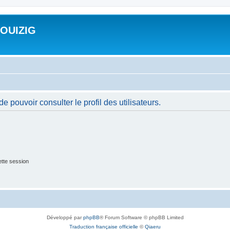
ROUIZIG
 pouvoir consulter le profil des utilisateurs.
tte session
Développé par
phpBB
® Forum Software © phpBB Limited
Traduction française officielle
©
Qiaeru