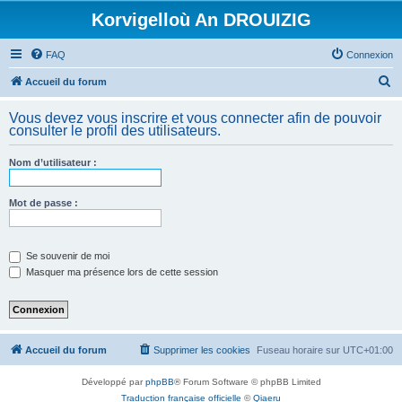
Korvigelloù An DROUIZIG
FAQ
Connexion
R
Accueil du forum
e
Vous devez vous inscrire et vous connecter afin de pouvoir
c
consulter le profil des utilisateurs.
h
Nom d’utilisateur :
e
r
Mot de passe :
c
h
e
Se souvenir de moi
Masquer ma présence lors de cette session
r
Accueil du forum
Supprimer les cookies
Fuseau horaire sur
UTC+01:00
Développé par
phpBB
® Forum Software © phpBB Limited
Traduction française officielle
©
Qiaeru