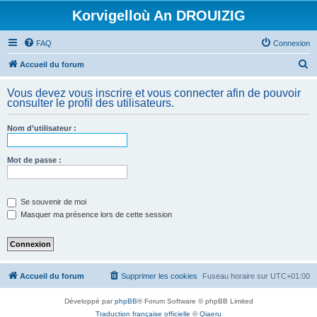
Korvigelloù An DROUIZIG
FAQ
Connexion
R
Accueil du forum
e
Vous devez vous inscrire et vous connecter afin de pouvoir
c
consulter le profil des utilisateurs.
h
Nom d’utilisateur :
e
r
Mot de passe :
c
h
e
Se souvenir de moi
Masquer ma présence lors de cette session
r
Accueil du forum
Supprimer les cookies
Fuseau horaire sur
UTC+01:00
Développé par
phpBB
® Forum Software © phpBB Limited
Traduction française officielle
©
Qiaeru