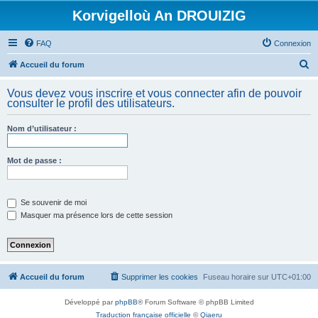
Korvigelloù An DROUIZIG
FAQ
Connexion
R
Accueil du forum
e
Vous devez vous inscrire et vous connecter afin de pouvoir
c
consulter le profil des utilisateurs.
h
Nom d’utilisateur :
e
r
Mot de passe :
c
h
e
Se souvenir de moi
Masquer ma présence lors de cette session
r
Accueil du forum
Supprimer les cookies
Fuseau horaire sur
UTC+01:00
Développé par
phpBB
® Forum Software © phpBB Limited
Traduction française officielle
©
Qiaeru