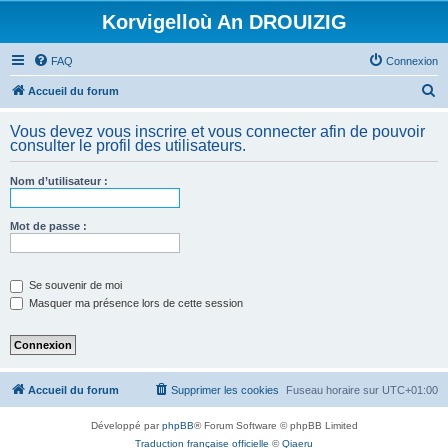
Korvigelloù An DROUIZIG
FAQ
Connexion
R
Accueil du forum
e
Vous devez vous inscrire et vous connecter afin de pouvoir
c
consulter le profil des utilisateurs.
h
Nom d’utilisateur :
e
r
Mot de passe :
c
h
e
Se souvenir de moi
Masquer ma présence lors de cette session
r
Accueil du forum
Supprimer les cookies
Fuseau horaire sur
UTC+01:00
Développé par
phpBB
® Forum Software © phpBB Limited
Traduction française officielle
©
Qiaeru