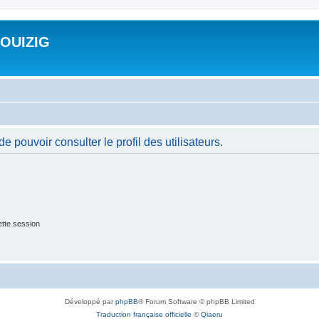
ROUIZIG
 pouvoir consulter le profil des utilisateurs.
tte session
Développé par
phpBB
® Forum Software © phpBB Limited
Traduction française officielle
©
Qiaeru