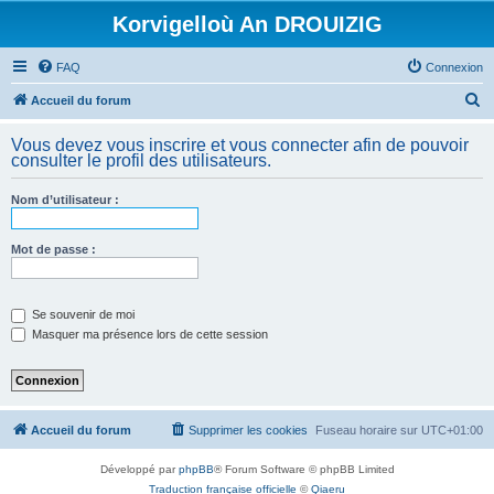
Korvigelloù An DROUIZIG
FAQ
Connexion
R
Accueil du forum
e
Vous devez vous inscrire et vous connecter afin de pouvoir
c
consulter le profil des utilisateurs.
h
Nom d’utilisateur :
e
r
Mot de passe :
c
h
e
Se souvenir de moi
Masquer ma présence lors de cette session
r
Accueil du forum
Supprimer les cookies
Fuseau horaire sur
UTC+01:00
Développé par
phpBB
® Forum Software © phpBB Limited
Traduction française officielle
©
Qiaeru