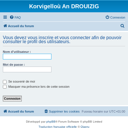
Korvigelloù An DROUIZIG
FAQ
Connexion
R
Accueil du forum
e
Vous devez vous inscrire et vous connecter afin de pouvoir
c
consulter le profil des utilisateurs.
h
Nom d’utilisateur :
e
r
Mot de passe :
c
h
e
Se souvenir de moi
Masquer ma présence lors de cette session
r
Accueil du forum
Supprimer les cookies
Fuseau horaire sur
UTC+01:00
Développé par
phpBB
® Forum Software © phpBB Limited
Traduction française officielle
©
Qiaeru