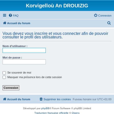
Korvigelloù An DROUIZIG
FAQ
Connexion
R
Accueil du forum
e
Vous devez vous inscrire et vous connecter afin de pouvoir
c
consulter le profil des utilisateurs.
h
Nom d’utilisateur :
e
r
Mot de passe :
c
h
e
Se souvenir de moi
Masquer ma présence lors de cette session
r
Accueil du forum
Supprimer les cookies
Fuseau horaire sur
UTC+01:00
Développé par
phpBB
® Forum Software © phpBB Limited
Traduction française officielle
©
Qiaeru