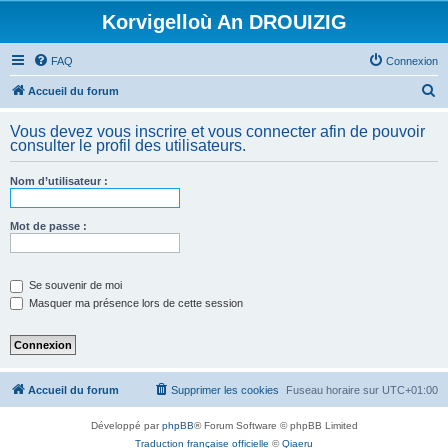
Korvigelloù An DROUIZIG
FAQ
Connexion
R
Accueil du forum
e
Vous devez vous inscrire et vous connecter afin de pouvoir
c
consulter le profil des utilisateurs.
h
Nom d’utilisateur :
e
r
Mot de passe :
c
h
e
Se souvenir de moi
Masquer ma présence lors de cette session
r
Accueil du forum
Supprimer les cookies
Fuseau horaire sur
UTC+01:00
Développé par
phpBB
® Forum Software © phpBB Limited
Traduction française officielle
©
Qiaeru