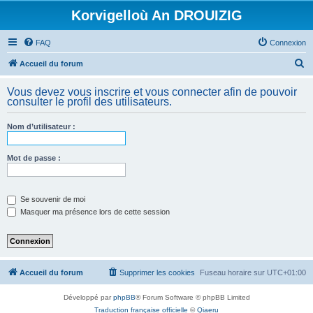
Korvigelloù An DROUIZIG
FAQ
Connexion
R
Accueil du forum
e
Vous devez vous inscrire et vous connecter afin de pouvoir
c
consulter le profil des utilisateurs.
h
Nom d’utilisateur :
e
r
Mot de passe :
c
h
e
Se souvenir de moi
Masquer ma présence lors de cette session
r
Accueil du forum
Supprimer les cookies
Fuseau horaire sur
UTC+01:00
Développé par
phpBB
® Forum Software © phpBB Limited
Traduction française officielle
©
Qiaeru