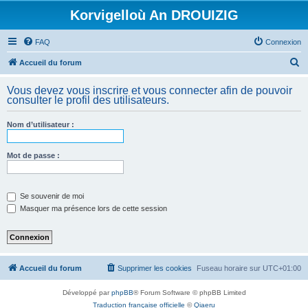
Korvigelloù An DROUIZIG
FAQ
Connexion
R
Accueil du forum
e
Vous devez vous inscrire et vous connecter afin de pouvoir
c
consulter le profil des utilisateurs.
h
Nom d’utilisateur :
e
r
Mot de passe :
c
h
e
Se souvenir de moi
Masquer ma présence lors de cette session
r
Accueil du forum
Supprimer les cookies
Fuseau horaire sur
UTC+01:00
Développé par
phpBB
® Forum Software © phpBB Limited
Traduction française officielle
©
Qiaeru