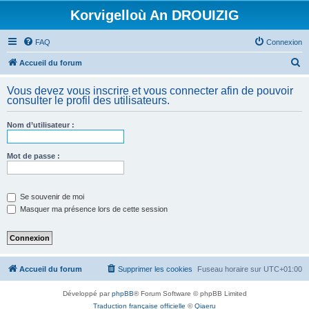
Korvigelloù An DROUIZIG
FAQ
Connexion
R
Accueil du forum
e
Vous devez vous inscrire et vous connecter afin de pouvoir
c
consulter le profil des utilisateurs.
h
Nom d’utilisateur :
e
r
Mot de passe :
c
h
e
Se souvenir de moi
Masquer ma présence lors de cette session
r
Accueil du forum
Supprimer les cookies
Fuseau horaire sur
UTC+01:00
Développé par
phpBB
® Forum Software © phpBB Limited
Traduction française officielle
©
Qiaeru