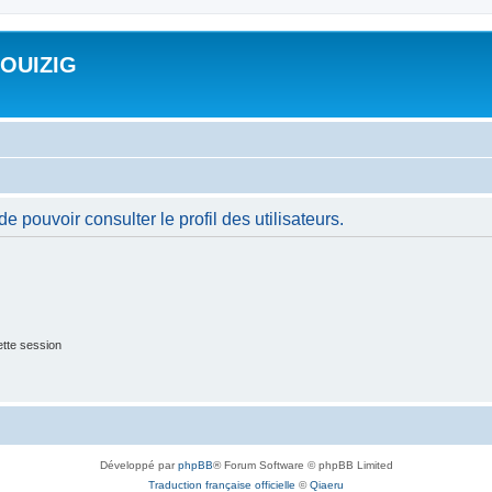
ROUIZIG
 pouvoir consulter le profil des utilisateurs.
tte session
Développé par
phpBB
® Forum Software © phpBB Limited
Traduction française officielle
©
Qiaeru