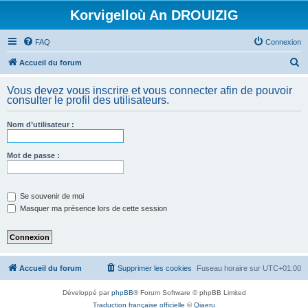
Korvigelloù An DROUIZIG
FAQ
Connexion
R
Accueil du forum
e
Vous devez vous inscrire et vous connecter afin de pouvoir
c
consulter le profil des utilisateurs.
h
Nom d’utilisateur :
e
r
Mot de passe :
c
h
e
Se souvenir de moi
Masquer ma présence lors de cette session
r
Accueil du forum
Supprimer les cookies
Fuseau horaire sur
UTC+01:00
Développé par
phpBB
® Forum Software © phpBB Limited
Traduction française officielle
©
Qiaeru