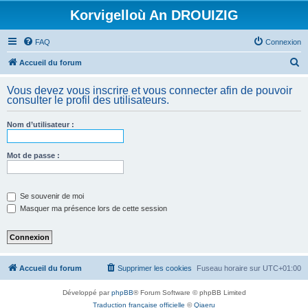
Korvigelloù An DROUIZIG
FAQ
Connexion
R
Accueil du forum
e
Vous devez vous inscrire et vous connecter afin de pouvoir
c
consulter le profil des utilisateurs.
h
Nom d’utilisateur :
e
r
Mot de passe :
c
h
e
Se souvenir de moi
Masquer ma présence lors de cette session
r
Accueil du forum
Supprimer les cookies
Fuseau horaire sur
UTC+01:00
Développé par
phpBB
® Forum Software © phpBB Limited
Traduction française officielle
©
Qiaeru