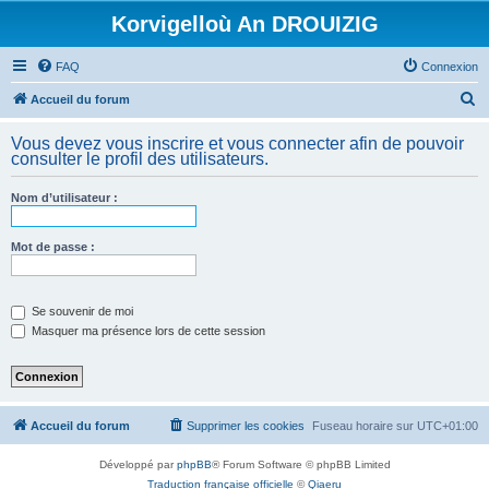
Korvigelloù An DROUIZIG
FAQ
Connexion
R
Accueil du forum
e
Vous devez vous inscrire et vous connecter afin de pouvoir
c
consulter le profil des utilisateurs.
h
Nom d’utilisateur :
e
r
Mot de passe :
c
h
e
Se souvenir de moi
Masquer ma présence lors de cette session
r
Accueil du forum
Supprimer les cookies
Fuseau horaire sur
UTC+01:00
Développé par
phpBB
® Forum Software © phpBB Limited
Traduction française officielle
©
Qiaeru