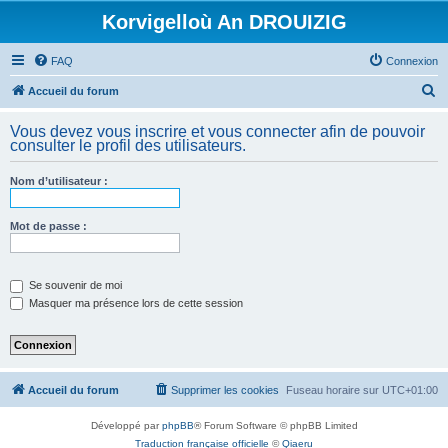
Korvigelloù An DROUIZIG
FAQ
Connexion
R
Accueil du forum
e
Vous devez vous inscrire et vous connecter afin de pouvoir
c
consulter le profil des utilisateurs.
h
Nom d’utilisateur :
e
r
Mot de passe :
c
h
e
Se souvenir de moi
Masquer ma présence lors de cette session
r
Accueil du forum
Supprimer les cookies
Fuseau horaire sur
UTC+01:00
Développé par
phpBB
® Forum Software © phpBB Limited
Traduction française officielle
©
Qiaeru