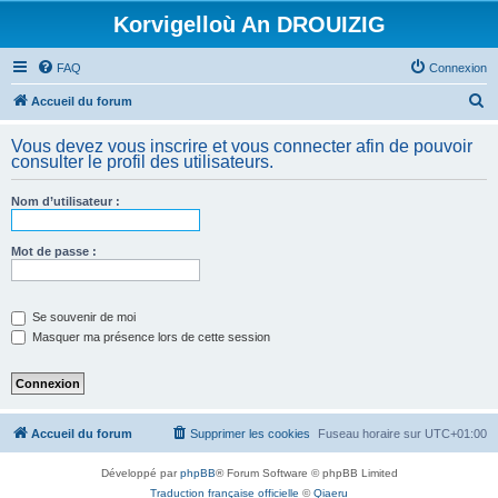
Korvigelloù An DROUIZIG
FAQ
Connexion
R
Accueil du forum
e
Vous devez vous inscrire et vous connecter afin de pouvoir
c
consulter le profil des utilisateurs.
h
Nom d’utilisateur :
e
r
Mot de passe :
c
h
e
Se souvenir de moi
Masquer ma présence lors de cette session
r
Accueil du forum
Supprimer les cookies
Fuseau horaire sur
UTC+01:00
Développé par
phpBB
® Forum Software © phpBB Limited
Traduction française officielle
©
Qiaeru