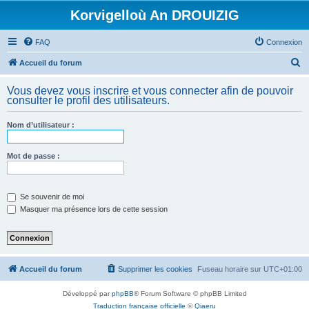
Korvigelloù An DROUIZIG
FAQ
Connexion
R
Accueil du forum
e
Vous devez vous inscrire et vous connecter afin de pouvoir
c
consulter le profil des utilisateurs.
h
Nom d’utilisateur :
e
r
Mot de passe :
c
h
e
Se souvenir de moi
Masquer ma présence lors de cette session
r
Accueil du forum
Supprimer les cookies
Fuseau horaire sur
UTC+01:00
Développé par
phpBB
® Forum Software © phpBB Limited
Traduction française officielle
©
Qiaeru