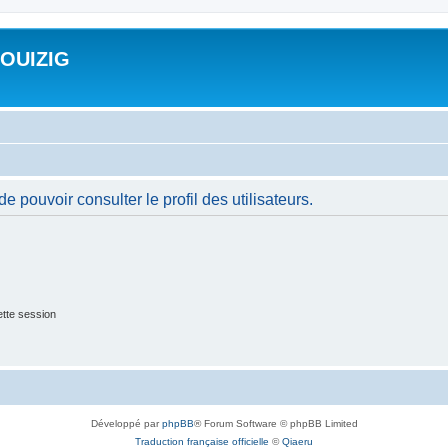
ROUIZIG
 pouvoir consulter le profil des utilisateurs.
tte session
Développé par
phpBB
® Forum Software © phpBB Limited
Traduction française officielle
©
Qiaeru