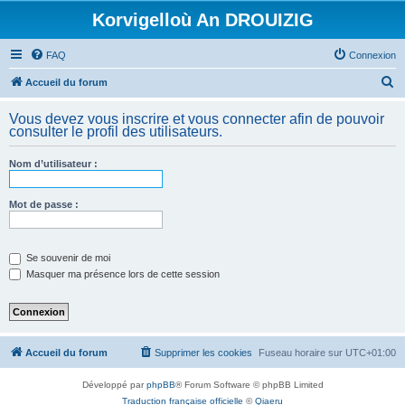
Korvigelloù An DROUIZIG
FAQ
Connexion
R
Accueil du forum
e
Vous devez vous inscrire et vous connecter afin de pouvoir
c
consulter le profil des utilisateurs.
h
Nom d’utilisateur :
e
r
Mot de passe :
c
h
e
Se souvenir de moi
Masquer ma présence lors de cette session
r
Accueil du forum
Supprimer les cookies
Fuseau horaire sur
UTC+01:00
Développé par
phpBB
® Forum Software © phpBB Limited
Traduction française officielle
©
Qiaeru