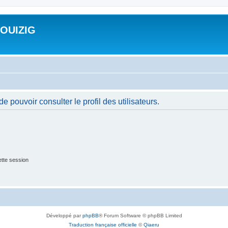
ROUIZIG
 pouvoir consulter le profil des utilisateurs.
tte session
Développé par
phpBB
® Forum Software © phpBB Limited
Traduction française officielle
©
Qiaeru