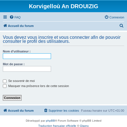
Korvigelloù An DROUIZIG
FAQ
Connexion
R
Accueil du forum
e
Vous devez vous inscrire et vous connecter afin de pouvoir
c
consulter le profil des utilisateurs.
h
Nom d’utilisateur :
e
r
Mot de passe :
c
h
e
Se souvenir de moi
Masquer ma présence lors de cette session
r
Accueil du forum
Supprimer les cookies
Fuseau horaire sur
UTC+01:00
Développé par
phpBB
® Forum Software © phpBB Limited
Traduction française officielle
©
Qiaeru